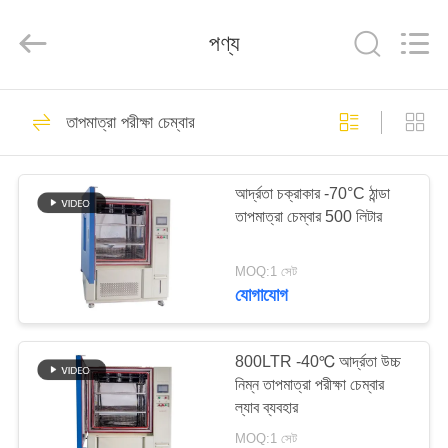
Xi'An
LIB
Environmental
পণ্য
Simulation
Industry.
All
Rights
Reserved.
বাড়ি
58
তাপমাত্রা পরীক্ষা চেম্বার
তাপমাত্রা আর্দ্রতা চেম্বার
পণ্য
আর্দ্রতা চক্রাকার -70°C ঠান্ডা
তাপমাত্রা চেম্বার 500 লিটার
আমাদের
সম্পর্কে
MOQ:1 সেট
যোগাযোগ
56
কারখানা
ভ্রমণ
800LTR -40℃ আর্দ্রতা উচ্চ
আর্দ্রতা পরীক্ষা চেম্বার
নিম্ন তাপমাত্রা পরীক্ষা চেম্বার
ল্যাব ব্যবহার
মান
MOQ:1 সেট